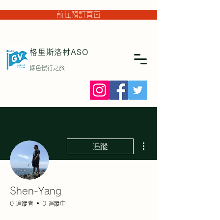
前往預訂頁面
格里斯洛村
ASO
綠色慢行之旅
更多動作
追蹤
Shen-Yang
0 追蹤者
0 追蹤中