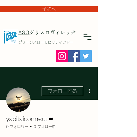
予約へ
ASO
グリスロヴィレッヂ
グリーンスローモビリティツアー
その他
フォローする
管理者
yaoitaiconnect
0 フォロワー
0 フォロー中