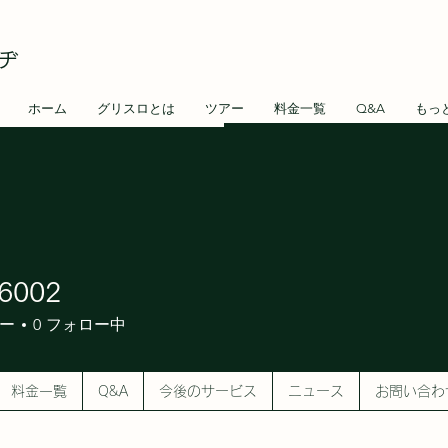
ヂ
ホーム
グリスロとは
ツアー
料金一覧
Q&A
もっ
6002
2
ー
0
フォロー中
料金一覧
Q&A
今後のサービス
ニュース
お問い合わ