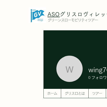
ASO
グリスロヴィレッ
グリーンスローモビリティツアー
wing7
wing7600
0
フォロワ
ホーム
グリスロとは
ツアー