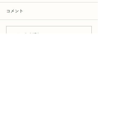
コメント
コメントを追加…
2025/5/22(木)～
8/30~9/1の
5/30(金) 運休いたします
きまして
GRESLO VILLAGE
ASOグリスロヴィレッヂ
© 2023 Greslo Village
TEL：
080-1025-7095