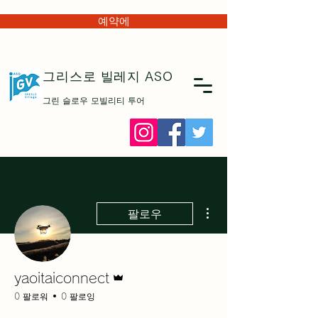
예약에
그리스로 빌레지
ASO
그린 슬로우 모빌리티 투어
더보기
팔로우
운영자
yaoitaiconnect
0 팔로워
0 팔로잉